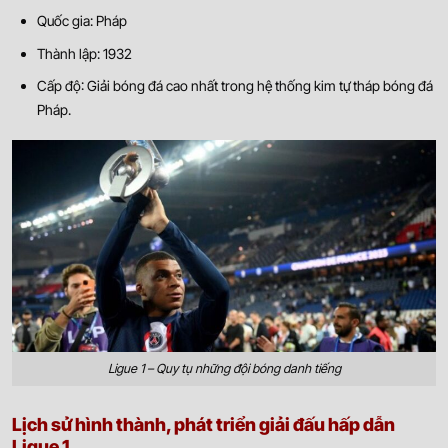
Quốc gia: Pháp
Thành lập: 1932
Cấp độ: Giải bóng đá cao nhất trong hệ thống kim tự tháp bóng đá
Pháp.
Ligue 1 – Quy tụ những đội bóng danh tiếng
Lịch sử hình thành, phát triển giải đấu hấp dẫn
Ligue 1