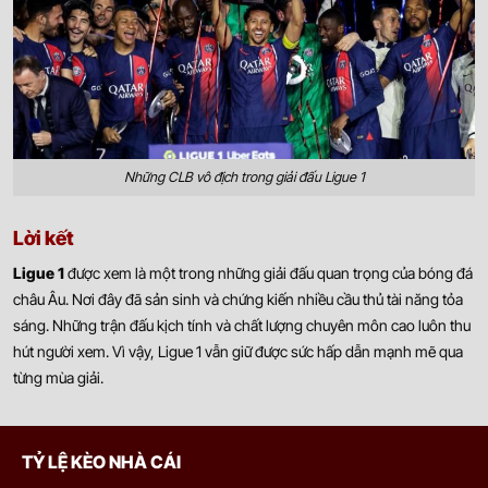
Những CLB vô địch trong giải đấu Ligue 1
Lời kết
Ligue 1
được xem là một trong những giải đấu quan trọng của bóng đá
châu Âu. Nơi đây đã sản sinh và chứng kiến nhiều cầu thủ tài năng tỏa
sáng. Những trận đấu kịch tính và chất lượng chuyên môn cao luôn thu
hút người xem. Vì vậy, Ligue 1 vẫn giữ được sức hấp dẫn mạnh mẽ qua
từng mùa giải.
TỶ LỆ KÈO NHÀ CÁI