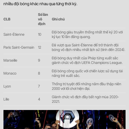
nhiều đội bóng khác nhau qua từng thời kỳ.
Số lần
CLB
vô
Ghi chú
địch
Đội bóng giàu truyền thống nhất thế kỷ 20 với
Saint-Étienne
10
kỷ lục 10 lần đăng quang.
Đã vượt qua Saint-Étienne để trở thành đội
Paris Saint-Germain
12
bóng vô địch nhiều nhất lịch sử (tính đến 2024).
Đội bóng duy nhất của Pháp từng xuất sắc
Marseille
9
giành chức vô địch UEFA Champions League.
Đội bóng công quốc với chiến lược sử dụng tài
Monaco
8
năng trẻ xuất sắc.
Thống trị tuyệt đối những năm đầu thập niên
Lyon
7
2000 với lối chơi hiện đại.
Giành chức vô địch đầy bất ngờ mùa 2020-
Lille
4
2021.