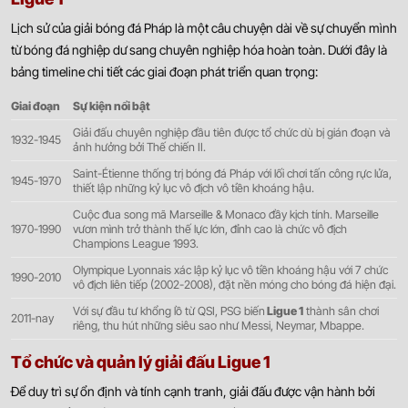
Lịch sử của giải bóng đá Pháp là một câu chuyện dài về sự chuyển mình
từ bóng đá nghiệp dư sang chuyên nghiệp hóa hoàn toàn. Dưới đây là
bảng timeline chi tiết các giai đoạn phát triển quan trọng:
Giai đoạn
Sự kiện nổi bật
Giải đấu chuyên nghiệp đầu tiên được tổ chức dù bị gián đoạn và
1932-1945
ảnh hưởng bởi Thế chiến II.
Saint-Étienne thống trị bóng đá Pháp với lối chơi tấn công rực lửa,
1945-1970
thiết lập những kỷ lục vô địch vô tiền khoáng hậu.
Cuộc đua song mã Marseille & Monaco đầy kịch tính. Marseille
1970-1990
vươn mình trở thành thế lực lớn, đỉnh cao là chức vô địch
Champions League 1993.
Olympique Lyonnais xác lập kỷ lục vô tiền khoáng hậu với 7 chức
1990-2010
vô địch liên tiếp (2002-2008), đặt nền móng cho bóng đá hiện đại.
Với sự đầu tư khổng lồ từ QSI, PSG biến
Ligue 1
thành sân chơi
2011-nay
riêng, thu hút những siêu sao như Messi, Neymar, Mbappe.
Tổ chức và quản lý giải đấu Ligue 1
Để duy trì sự ổn định và tính cạnh tranh, giải đấu được vận hành bởi