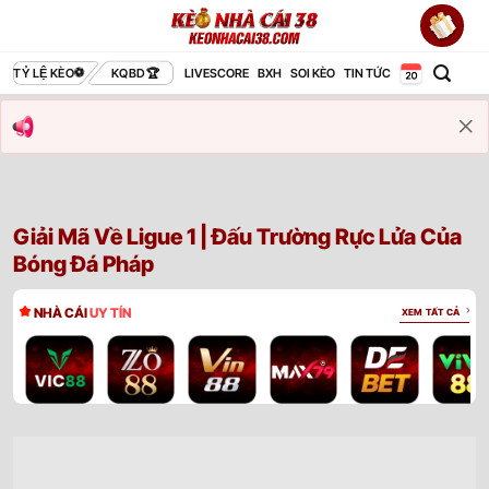
Bỏ
qua
nội
TỶ LỆ KÈO
KQBD
LIVESCORE
BXH
SOI KÈO
TIN TỨC
dung
Giải Mã Về Ligue 1 | Đấu Trường Rực Lửa Của
Bóng Đá Pháp
NHÀ CÁI
UY TÍN
XEM TẤT CẢ
Trận Hot
Tất cả giải đấu
TL Malaysia
Sky88