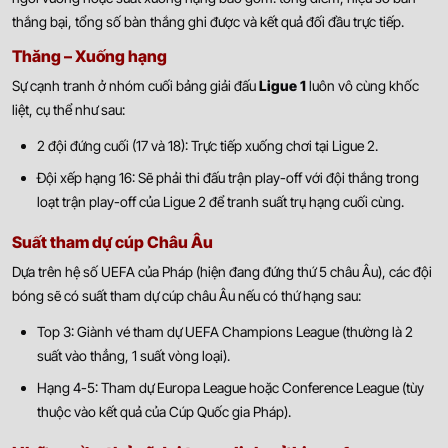
thắng bại, tổng số bàn thắng ghi được và kết quả đối đầu trực tiếp.
Thăng – Xuống hạng
Sự cạnh tranh ở nhóm cuối bảng giải đấu
Ligue 1
luôn vô cùng khốc
liệt, cụ thể như sau:
2 đội đứng cuối (17 và 18): Trực tiếp xuống chơi tại Ligue 2.
Đội xếp hạng 16: Sẽ phải thi đấu trận play-off với đội thắng trong
loạt trận play-off của Ligue 2 để tranh suất trụ hạng cuối cùng.
Suất tham dự cúp Châu Âu
Dựa trên hệ số UEFA của Pháp (hiện đang đứng thứ 5 châu Âu), các đội
bóng sẽ có suất tham dự cúp châu Âu nếu có thứ hạng sau:
Top 3: Giành vé tham dự UEFA Champions League (thường là 2
suất vào thẳng, 1 suất vòng loại).
Hạng 4-5: Tham dự Europa League hoặc Conference League (tùy
thuộc vào kết quả của Cúp Quốc gia Pháp).