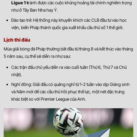
Ligue 1 t
ránh được các cuộc khủng hoảng tài chính nghiêm trọng
như ở Tây Ban Nha hay Ý.
Đào tạo trẻ: Hệ thống này khuyến khích các CLB đầu tư vào học
viện, biến Pháp thành quốc gia xuất khẩu cầu thủ số 1 thế giới.
Lịch thi đấu
Mùa giải bóng đá Pháp thường bắt đầu từ tháng 8 và kết thúc vào tháng
5 năm sau, cụ thể sẽ diễn ra như sau:
Các trận đấu chủ yếu diễn ra vào cuối tuần (Thứ 6, Thứ 7 và Chủ
nhật).
Nghỉ đông: Giải đấu có quãng nghỉ từ 1-2 tuần vào dịp Giáng sinh
và Năm mới để các cầu thủ hồi phục thể lực, một nét đặc trưng
khác biệt so với Premier League của Anh.