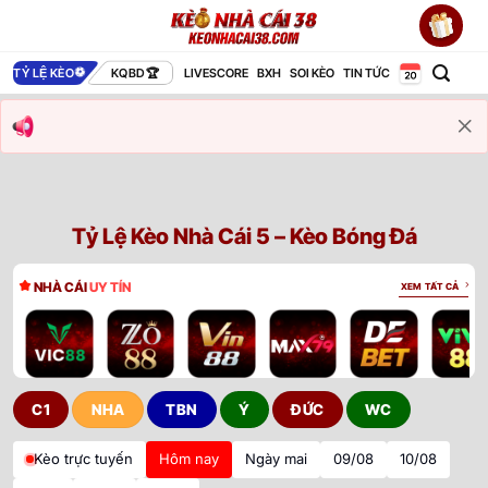
Bỏ
qua
nội
TỶ LỆ KÈO
KQBD
LIVESCORE
BXH
SOI KÈO
TIN TỨC
dung
Tỷ Lệ Kèo Nhà Cái 5 – Kèo Bóng Đá
NHÀ CÁI
UY TÍN
XEM TẤT CẢ
C1
NHA
TBN
Ý
ĐỨC
WC
Kèo trực tuyến
Hôm nay
Ngày mai
09/08
10/08