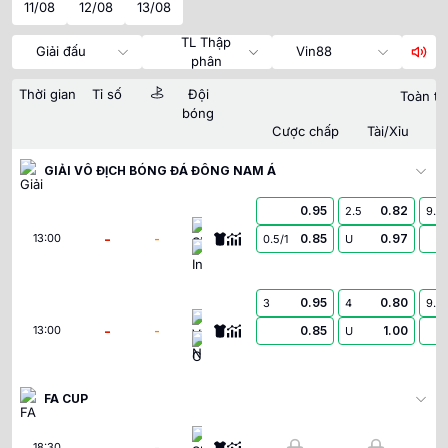
11/08
12/08
13/08
TL Thập
Giải đấu
Vin88
phân
Thời gian
Tỉ số
Đội
Toàn tr
bóng
Cược chấp
Tài/Xỉu
GIẢI VÔ ĐỊCH BÓNG ĐÁ ĐÔNG NAM Á
0.95
0.82
2.5
9.5
Singapore
-
-
0.85
0.97
13:00
0.5/1
U
Indonesia
0.95
0.80
3
4
9.5
Việt Nam
-
-
0.85
1.00
13:00
U
Campuchia
FA CUP
Sheffield FC
-
-
18:30