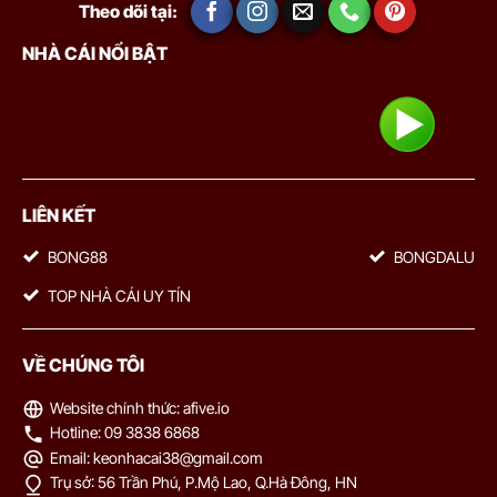
Theo dõi tại:
trạng tập trung quá nhiều tiền vào một lựa chọn, từ đó duy trì sự ổn
định và kiểm soát rủi ro trong hệ thống định giá.
0.90
1.02
1/1.5
3
9.5
NHÀ CÁI NỔI BẬT
Cork City
-
-
0.90
0.77
18:45
U
Vì sao người chơi cần hiểu rõ tỷ lệ kèo nhà cái?
Kerry FC
Hiểu tỷ lệ kèo không phải để “biết thêm”, mà là để chơi có kiểm
soát. Khi nắm được cách kèo vận hành, mọi quyết định đặt cược
1.00
0.80
0.5
2.5/3
8.5
UC Dublin
đều rõ ràng hơn, không còn dựa vào cảm tính. Cụ thể:
-
-
0.80
1.00
18:45
U
Wexford
LIÊN KẾT
Đọc kèo nhanh và chính xác:
Hiểu đúng ý nghĩa từng loại
kèo, tránh nhầm lẫn khi chọn cửa.
BONG88
BONGDALU
VĐQG ROMANIA
Nhận diện cơ hội và rủi ro:
Phân biệt đâu là kèo cân bằng,
TOP NHÀ CÁI UY TÍN
0.92
0.82
đâu là kèo đang “dụ tiền”.
0
2/2.5
9.5
FC UT Arad
-
-
0.87
0.97
18:00
U
Hiểu được ý đồ nhà cái:
Nhìn ra cách thị trường đang vận
FC Rapid 1923
VỀ CHÚNG TÔI
động thông qua biến động kèo.
Chơi có chiến lược:
Lựa chọn kèo phù hợp với vốn, kiểm
Website chính thức: afive.io
VĐQG URUGUAY
soát mức cược tốt hơn.
Hotline: 09 3838 6868
0.90
0.77
0
2
8.5
Email:
keonhacai38@gmail.com
Các loại tỷ lệ kèo nhà cái phổ biến hiện nay
Cerro Largo
Trụ sở: 56 Trần Phú, P.Mộ Lao, Q.Hà Đông, HN
-
-
0.90
1.02
22:00
U
CA Juventud