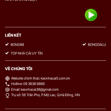
LIÊN KẾT
BONG88
BONGDALU
TOP NHÀ CÁI UY TÍN
VỀ CHÚNG TÔI
Website chính thức: keonhacai5.com.im
Hotline: 09 3838 6868
Email:
keonhacai38@gmail.com
Trụ sở: 56 Trần Phú, P.Mộ Lao, Q.Hà Đông, HN