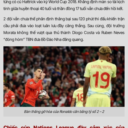
từng có cú Hattrick vào kỳ World Cup 2018. Khẳng định màn so tài kịch
tính giữa huyền thoại 40 tuổi và thần đồng 17 tuổi vẫn chưa đến hồi kết.
2 đội vẫn chưa thể phân định thắng bại sau 120 phút thi đấu khiến trận
cầu phải đưa vào loạt luân lưu đầy căng thẳng. Sau cùng, đội trưởng
Morata không thể vượt qua thủ thành Diogo Costa và Ruben Neves
“đóng hòm” TBN đưa Bồ Đào Nha đăng quang.
Bàn thắng gỡ hòa của Ronaldo cân bằng tỷ số 2 – 2
Chiếc cúp Nations League đầy cảm xúc của