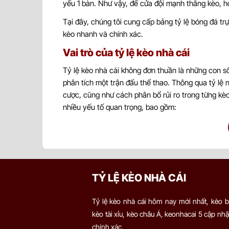
yếu 1 bàn. Như vậy, để cửa đội mạnh thắng kèo, họ
Tại đây, chúng tôi cung cấp bảng tỷ lệ bóng đá trự
kèo nhanh và chính xác.
CA Claypole Reserves
-
-
Hoãn
El Porvenir Reserves
Vai trò của tỷ lệ kèo nhà cái
Tỷ lệ kèo nhà cái không đơn thuần là những con số
CONCACAF CARIBBEAN CUP
phân tích một trận đấu thể thao. Thông qua tỷ lệ 
cược, cũng như cách phân bổ rủi ro trong từng kèo 
Club Sando Moruga
nhiều yếu tố quan trọng, bao gồm:
2
-
1
4
-
6
Hiệp 2
Broki
Phong độ thi đấu gần đây của các đội hoặc vận
Lịch sử đối đầu trong quá khứ.
BRAZILIAN CUP
Lực lượng và nhân sự, như chấn thương, thẻ phạt
Corinthians - SP
Yếu tố ngoại cảnh như thời tiết, mặt sân, điều k
TỶ LỆ KÈO NHÀ CÁI
1
-
0
5
-
1
45+8
'
Internacional - RS
Biến động thị trường và dòng tiền cược từ người
Tỷ lệ kèo nhà cái hôm nay mới nhất, kèo b
kèo tài xỉu, kèo châu Á, keonhacai 5 cập nh
Nhờ đó, tỷ lệ kèo nhà cái phản ánh tương đối chí
Vitória - BA
2
-
0
0
-
3
HT
chính xác
gia hiểu rõ cấu trúc của từng kèo nhà cái. Bên cạ