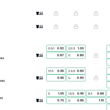
0.92
1.00
0.5/1
2/2.5
0.87
0.80
U
ves
0.95
0.90
1/1.5
2.5/3
0.85
0.90
U
rves
1.05
0.95
0.66
0
1.5/2
8.5
es
0.75
0.85
1.10
U