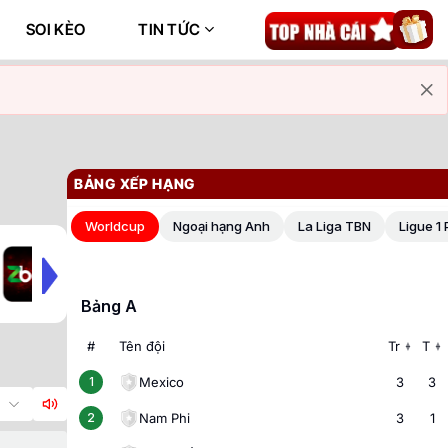
SOI KÈO
TIN TỨC
BẢNG XẾP HẠNG
Worldcup
Ngoại hạng Anh
La Liga TBN
Ligue 1
Vòng bảng
Bảng A
#
Tên đội
Tr
T
▲
▲
▼
▼
Mexico
3
3
1
Nam Phi
3
1
2