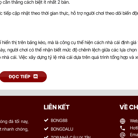
 cần thắng cách biệt ít nhất 2 bàn.
c tiếp cập nhật theo thời gian thực, hỗ trợ người chơi theo dõi biến đ
0.90
0.80
0.5/1
2/2.5
0.90
1.00
U
 hiển thị trên bảng kèo, mà là công cụ thể hiện cách nhà cái định giá
này, người chơi có thể nhận biết mức độ chênh lệch giữa các lựa chọn
nhà cái. Việc xây dựng tỷ lệ nhà cái dựa trên quá trình tổng hợp và x
0.75
2.00
0.90
0
3.5
10.5
▼
▲
1.05
0.37
0.80
U
▲
▼
 động viên.
ĐỌC TIẾP
, đội hình dự kiến.
0.80
1.05
0.66
0/0.5
2/2.5
10.5
▼
▲
▼
iện thi đấu.
LIÊN KẾT
VỀ CH
1.00
0.75
1.10
U
▲
▼
▲
 chơi trong và ngoài nước.
BONG88
Webs
óng đá tối nay,
0.87
0.75
1.25
Hotl
0
3
7.5
▼
▼
▲
ật nhanh chóng,
BONGDALU
nh xác sự cân bằng hoặc chênh lệch giữa các cửa cược, giúp người th
Emai
0.92
1.05
0.57
U
nh chức năng định giá, chúng còn đóng vai trò cân bằng dòng tiền giữ
▲
▲
▼
TOP NHÀ CÁI UY TÍN