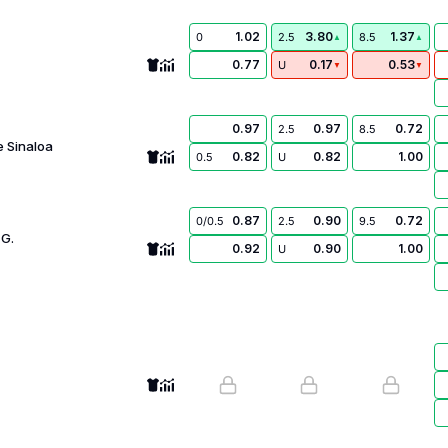
1.02
3.80
1.37
0
2.5
8.5
▲
▲
0.77
0.17
0.53
U
▼
▼
0.97
0.97
0.72
2.5
8.5
e Sinaloa
0.82
0.82
1.00
0.5
U
0.87
0.90
0.72
0/0.5
2.5
9.5
 G.
0.92
0.90
1.00
U