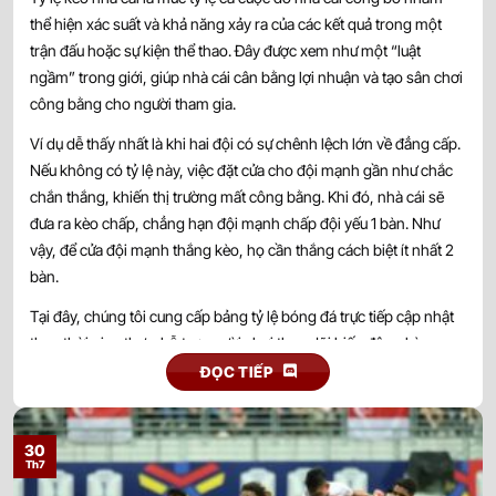
0.85
1.00
3
thể hiện xác suất và khả năng xảy ra của các kết quả trong một
Gintra Universitetas Women
trận đấu hoặc sự kiện thể thao. Đây được xem như một “luật
-
-
0.95
0.80
10:00
1
U
FK Riga Women
ngầm” trong giới, giúp nhà cái cân bằng lợi nhuận và tạo sân chơi
công bằng cho người tham gia.
0.97
2
Metalist 1925 Women
-
-
11:00
Ví dụ dễ thấy nhất là khi hai đội có sự chênh lệch lớn về đẳng cấp.
ZFK TSC Women
0.82
Nếu không có tỷ lệ này, việc đặt cửa cho đội mạnh gần như chắc
1.02
1
chắn thắng, khiến thị trường mất công bằng. Khi đó, nhà cái sẽ
SFK 2000 Sarajevo Women
đưa ra kèo chấp, chẳng hạn đội mạnh chấp đội yếu 1 bàn. Như
-
-
0.77
11:00
Racing FC Union Luxembourg
vậy, để cửa đội mạnh thắng kèo, họ cần thắng cách biệt ít nhất 2
bàn.
Valerenga Women
-
-
11:00
Tại đây, chúng tôi cung cấp bảng tỷ lệ bóng đá trực tiếp cập nhật
Omonia Nicosia Women
theo thời gian thực, hỗ trợ người chơi theo dõi biến động kèo
1.00
0.90
2/2.5
3.5
nhanh và chính xác.
ĐỌC TIẾP
Young Boys Women
-
-
0.80
0.90
12:30
U
SeaSters Odessa Women
Vai trò của tỷ lệ kèo nhà cái
Tỷ lệ kèo nhà cái không đơn thuần là những con số hiển thị trên
30
0.92
1.00
1
3.5
9.5
bảng kèo, mà là công cụ thể hiện cách nhà cái định giá và phân
Th7
HB Koge Woman's(w)
-
-
0.87
0.80
13:30
U
tích một trận đấu thể thao. Thông qua tỷ lệ này, người chơi có thể