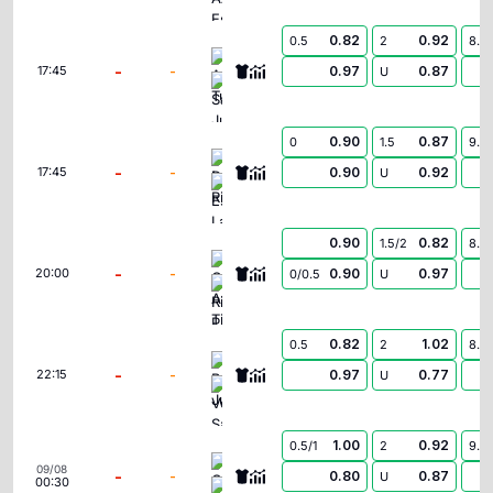
0.82
0.92
0.5
2
8.5
Atletico Tucuman
-
-
0.97
0.87
17:45
U
Sarmiento Junin
0.90
0.87
0
1.5
9.5
Deportivo Riestra
-
-
0.90
0.92
17:45
U
Estudiantes La Plata
0.90
0.82
1.5/2
8.5
Club Atletico Tigre
-
-
0.90
0.97
20:00
0/0.5
U
River Plate
0.82
1.02
0.5
2
8.5
Boca Juniors
-
-
0.97
0.77
22:15
U
Velez Sarsfield
1.00
0.92
0.5/1
2
9.5
CA Independiente
09/08
-
-
0.80
0.87
U
00:30
CA Platense