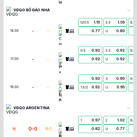
VĐQG BỒ ĐÀO NHA
1.10
1.05
0/0.5
2.5
8.5
Maritimo
-
-
0.77
0.80
14:30
U
Casa Pia AC
0.92
0.92
0.5
2.5
9.5
Vitoria Guimaraes
-
-
0.92
0.92
17:00
U
FC Arouca
0.92
0.90
3
9.5
CF Estrela Amadora SAD
-
-
0.92
0.95
19:30
1.5/2
U
Sporting CP
VĐQG ARGENTINA
0.97
1.02
1
2
8.5
Independiente Rivadavia
0
-
0
0
-
1
0.82
0.77
16
'
U
AA Estudiantes (Río Cuarto)