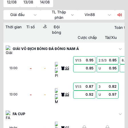
12/08
13/08
14/08
TL Thập
Giải đấu
Vin88
phân
Thời gian
Tỉ số
Đội
Toàn tr
bóng
Cược chấp
Tài/Xỉu
GIẢI VÔ ĐỊCH BÓNG ĐÁ ĐÔNG NAM Á
0.95
0.85
1/1.5
2.5/3
8.5
Malaysia
-
-
0.85
0.95
13:00
U
Philippines
0.87
0.82
1/1.5
3
Thái Lan
-
-
0.92
0.97
13:00
U
Myanmar
FA CUP
Thornbury Town
-
-
Hoãn