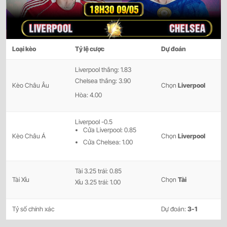
Loại kèo
Tỷ lệ cược
Dự đoán
Liverpool thắng: 1.83
Chelsea thắng: 3.90
Kèo Châu Âu
Chọn
Liverpool
Hòa: 4.00
Liverpool -0.5
Cửa Liverpool: 0.85
Kèo Châu Á
Chọn
Liverpool
Cửa Chelsea: 1.00
Tài 3.25 trái: 0.85
Tài Xỉu
Chọn
Tài
Xỉu 3.25 trái: 1.00
Tỷ số chính xác
Dự đoán:
3-1