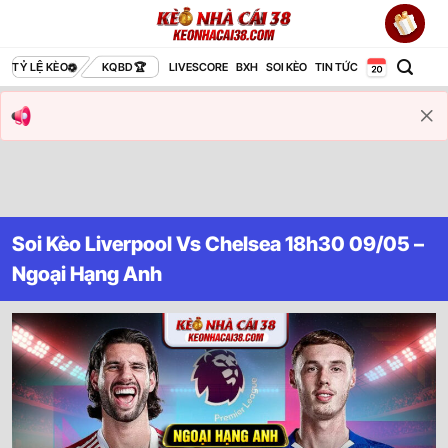
Bỏ
qua
nội
TỶ LỆ KÈO
KQBD
LIVESCORE
BXH
SOI KÈO
TIN TỨC
dung
Soi Kèo Liverpool Vs Chelsea 18h30 09/05 –
Ngoại Hạng Anh