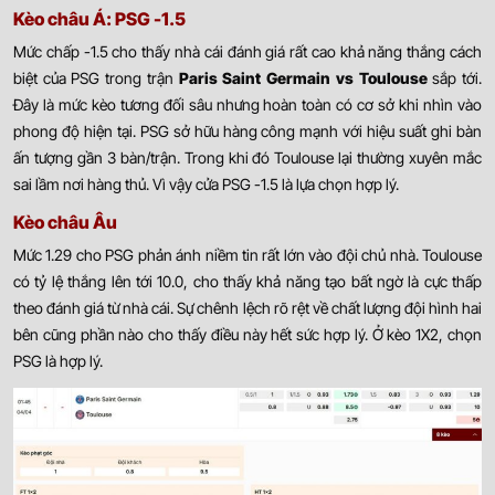
Kèo châu Á: PSG -1.5
Mức chấp -1.5 cho thấy nhà cái đánh giá rất cao khả năng thắng cách
biệt của PSG trong trận
Paris Saint Germain vs Toulouse
sắp tới.
Đây là mức kèo tương đối sâu nhưng hoàn toàn có cơ sở khi nhìn vào
phong độ hiện tại. PSG sở hữu hàng công mạnh với hiệu suất ghi bàn
ấn tượng gần 3 bàn/trận. Trong khi đó Toulouse lại thường xuyên mắc
sai lầm nơi hàng thủ. Vì vậy cửa PSG -1.5 là lựa chọn hợp lý.
Kèo châu Âu
Mức 1.29 cho PSG phản ánh niềm tin rất lớn vào đội chủ nhà. Toulouse
có tỷ lệ thắng lên tới 10.0, cho thấy khả năng tạo bất ngờ là cực thấp
theo đánh giá từ nhà cái. Sự chênh lệch rõ rệt về chất lượng đội hình hai
bên cũng phần nào cho thấy điều này hết sức hợp lý. Ở kèo 1X2, chọn
PSG là hợp lý.