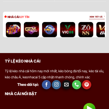
NHÀ CÁI
UY TÍN
XEM TẤT CẢ
TỶ LỆ KÈO NHÀ CÁI
Tỷ lệ kèo nhà cái hôm nay mới nhất, kèo bóng đá tối nay, kèo tài xỉu,
kèo châu Á, keonhacai 5 cập nhật nhanh chóng, chính xác
Theo dõi tại:
NHÀ CÁI NỔI BẬT