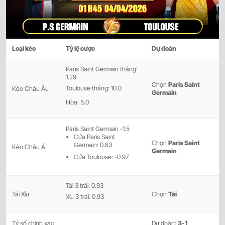
Loại kèo
Tỷ lệ cược
Dự đoán
Paris Saint Germain
thắng
:
1.29
Chọn
Paris Saint
Toulouse thắng: 10.0
Kèo Châu Âu
Germain
Hòa: 5.0
Paris Saint Germain -1.5
Cửa Paris Saint
Chọn
Paris Saint
Germain: 0.83
Kèo Châu Á
Germain
Cửa Toulouse: -0.97
Tài 3 trái: 0.93
Tài Xỉu
Chọn
Tài
Xỉu 3 trái: 0.93
Tỷ số chính xác
Dự đoán:
3-1