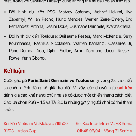
mặt, trong khi Santiago Hidalgo cũng không thể thi đấu do án treo giò.
Đội hình dự kiến PSG: Matvey Safonov, Achraf Hakimi, Ilya
Zabarnyi, Willian Pacho, Nuno Mendes, Warren Zaïre-Emery, Dro
Fernández, Vitinha, Desire Doue, Ousmane Dembélé, Kvaratskhelia.
Đội hình dự kiến Toulouse: Guillaume Restes, Mark McKenzie, Seny
Koumbassa, Rasmus Nicolaisen, Warren Kamanzi, Cásseres Jr,
Pape Demba Diop, Djibril Sidibé, Aron Dönnum, Jacen Russell-
Rowe, Yann Gboho.
Kết luận
Cuộc gặp gỡ
Paris Saint Germain vs Toulouse
tại vòng 28 cho thấy
sự chênh lệch đáng kể giữa hai đội. Vì vậy, các chuyên gia
soi kèo
đánh giá cao khả năng chủ nhà sẽ có được một chiến thắng cách biệt.
Các lựa chọn PSG – 1.5 và Tài 3.0 là những gợi ý người chơi có thể tham
khảo.
Soi Kèo Vietnam Vs Malaysia 19h00
Soi Kèo Inter Milan Vs AS Roma
31/03 – Asian Cup
01h45 06/04 – Vòng 31 Serie A