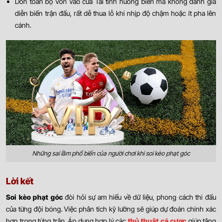
Dồn toàn bộ vốn vào cửa Tài tình huống biên mà không đánh giá
diễn biến trận đấu, rất dễ thua lỗ khi nhịp độ chậm hoặc ít pha lên
cánh.
Những sai lầm phổ biến của người chơi khi soi kèo phạt góc
Lời kết
Soi kèo phạt góc
đòi hỏi sự am hiểu về dữ liệu, phong cách thi đấu
của từng đội bóng. Việc phân tích kỹ lưỡng sẽ giúp dự đoán chính xác
hơn trong từng trận. Áp dụng hợp lý các
thủ thuật cá cược
giúp tăng