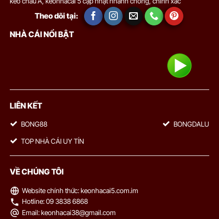
kèo châu Á, keonhacai 5 cập nhật nhanh chóng, chính xác
Theo dõi tại:
NHÀ CÁI NỔI BẬT
LIÊN KẾT
BONG88
BONGDALU
TOP NHÀ CÁI UY TÍN
VỀ CHÚNG TÔI
Website chính thức: keonhacai5.com.im
Hotline: 09 3838 6868
Email:
keonhacai38@gmail.com