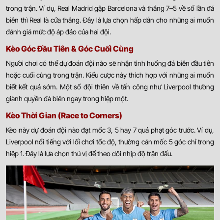
trong trận. Ví dụ, Real Madrid gặp Barcelona và thắng 7–5 về số lần đá
biên thì Real là cửa thắng. Đây là lựa chọn hấp dẫn cho những ai muốn
đánh giá mức độ áp đảo của hai đội.
Kèo Góc Đầu Tiên & Góc Cuối Cùng
Người chơi có thể dự đoán đội nào sẽ nhận tình huống đá biên đầu tiên
hoặc cuối cùng trong trận. Kiểu cược này thích hợp với những ai muốn
biết kết quả sớm. Một số đội thiên về tấn công như Liverpool thường
giành quyền đá biên ngay trong hiệp một.
Kèo Thời Gian (Race to Corners)
Kèo này dự đoán đội nào đạt mốc 3, 5 hay 7 quả phạt góc trước. Ví dụ,
Liverpool nổi tiếng với lối chơi tốc độ, thường cán mốc 5 góc chỉ trong
hiệp 1. Đây là lựa chọn thú vị để theo dõi nhịp độ trận đấu.