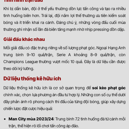
Tình hình trận đấu
Khi bị dẫn bàn, đội ở thế yếu thường dồn lực tấn công và tạo ra nhiều
tình huống biên hơn. Trái lại, đội nắm lợi thế thường ưu tiên kiểm soát
bóng và ít triển khai ra cánh. Đáng chú ý, những vòng đấu cuối mùa
thường ghi nhận số lần đá biên tăng mạnh nhờ nhịp pressing dồn dập.
Giải đấu khác nhau
Mỗi giải đấu có đặc trưng riêng về số lượng phạt góc. Ngoại Hạng Anh
trung bình 9–10 quả/trận, Serie A khoảng 8–9 quả/trận, còn
Champions League thường vượt mốc 10 quả. Đây là dữ liệu cần được
theo dõi kỹ lưỡng.
Dữ liệu thống kê hữu ích
Dữ liệu thống kê hữu ích là cơ sở quan trọng để
soi kèo phạt góc
chính xác, chọn lựa phương án đầu tư hợp lý. Những con số cụ thể dưới
đây phản ánh rõ phong cách thi đấu của từng đội bóng, giúp xây dựng
chiến lược đặt cược hiệu quả:
Man City mùa 2023/24
: Trung bình 7.2 tình huống đá từ cánh mỗi
trận, thể hiện rõ lối chơi tấn công áp đảo.