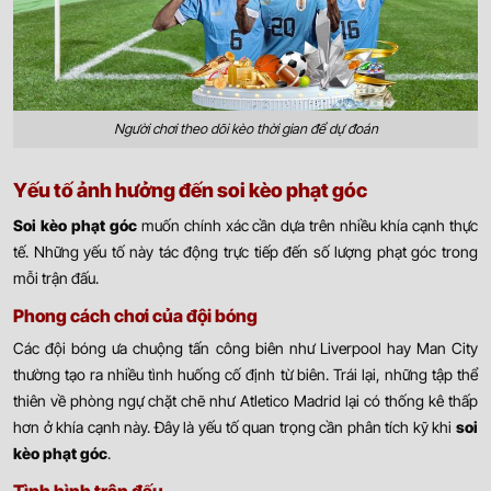
Người chơi theo dõi kèo thời gian để dự đoán
Yếu tố ảnh hưởng đến soi kèo phạt góc
Soi kèo phạt góc
muốn chính xác cần dựa trên nhiều khía cạnh thực
tế. Những yếu tố này tác động trực tiếp đến số lượng phạt góc trong
mỗi trận đấu.
Phong cách chơi của đội bóng
Các đội bóng ưa chuộng tấn công biên như Liverpool hay Man City
thường tạo ra nhiều tình huống cố định từ biên. Trái lại, những tập thể
thiên về phòng ngự chặt chẽ như Atletico Madrid lại có thống kê thấp
hơn ở khía cạnh này. Đây là yếu tố quan trọng cần phân tích kỹ khi
soi
kèo phạt góc
.