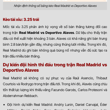
Nhận định thông số bảng kèo Real Madrid vs Deportivo Alaves
Kèo tài xỉu: 3.25 trái
Mốc tài xỉu 3.25 phản ánh kỳ vọng về số bàn thắng tương đối cao
trong trận
Real Madrid vs Deportivo Alaves
. Dữ liệu cho thấy trận
đấu có thể xuất hiện khoảng 3 bàn. Alaves có khả năng ghi bàn trung
bình 2.8 bàn/trận gần đây, nhưng cũng thủng lưới nhiều. Trong khi đó,
Real Madrid dù ghi bàn không quá bùng nổ nhưng vẫn đủ sức tạo ra
trận đấu nhiều bàn thắng.
Dự kiến đội hình thi đấu trong trận Real Madrid vs
Deportivo Alaves
Real Madrid sẽ không có sự phục vụ của Raúl Asencio, Thibaut
Courtois và Rodrygo trong trận đấu tới. Trong khi đó, Alavés cũng chịu
tổn thất lực lượng khi thiếu vắng Facundo Garcés, Carlos Protesoni và
Abderrahman Rebbach.
Đội hình dự kiến Real Madrid: Andriy Lunin, Daniel Carvajal, Éder