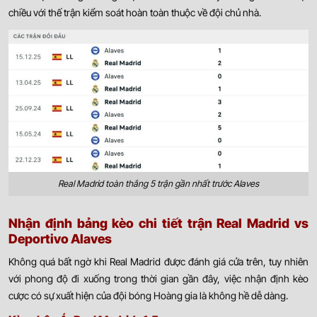
chiều với thế trận kiểm soát hoàn toàn thuộc về đội chủ nhà.
Real Madrid toàn thắng 5 trận gần nhất trước Alaves
Nhận định bảng kèo chi tiết trận Real Madrid vs
Deportivo Alaves
Không quá bất ngờ khi Real Madrid được đánh giá cửa trên, tuy nhiên
với phong độ đi xuống trong thời gian gần đây, việc nhận định kèo
cược có sự xuất hiện của đội bóng Hoàng gia là không hề dễ dàng.