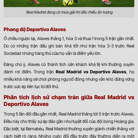
Real Madrid đang có mùa giải thi đấu thiếu ấn tượng
Phong độ Deportivo Alaves
Ở chiều ngược lại, Alaves thắng 1, hòa 3 và thua 1 trong 5 trận gần nhất.
Dù có những trận đấu ghi bàn khá tốt như trận hòa 3-3 trước Real
Sociedad nhưng hàng thủ của họ vẫn là điểm yếu lớn.
Đáng chú ý, Alaves có thành tích sân khách khá tệ khi thường xuyên
đánh rơi điểm. Trong trận
Real Madrid vs Deportivo Alaves
, họ
nhiều khả năng sẽ chơi phòng ngự số đông nhưng vẫn khó đứng vững
trước sức ép liên tục từ đối thủ.
Phân tích lịch sử chạm trán giữa Real Madrid vs
Deportivo Alaves
Trong 5 lần đối đầu gần nhất, Real Madrid thắng tới 5 trận trước Alaves.
Điều này cho thấy sự áp đảo gần như tuyệt đối của đội bóng Hoàng gia.
Đặc biệt, tại Bernabéu, Real Madrid thường xuyên giành chiến thắng với
cách biệt rõ ràng. Những cuộc đối đầu trước đây thường diễn ra một