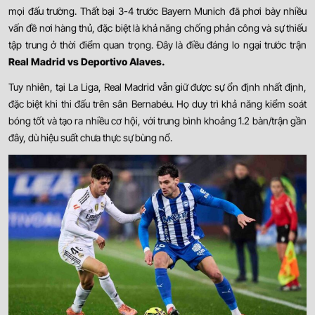
mọi đấu trường. Thất bại 3-4 trước Bayern Munich đã phơi bày nhiều
vấn đề nơi hàng thủ, đặc biệt là khả năng chống phản công và sự thiếu
tập trung ở thời điểm quan trọng. Đây là điều đáng lo ngại trước trận
Real Madrid vs Deportivo Alaves.
Tuy nhiên, tại La Liga, Real Madrid vẫn giữ được sự ổn định nhất định,
đặc biệt khi thi đấu trên sân Bernabéu. Họ duy trì khả năng kiểm soát
bóng tốt và tạo ra nhiều cơ hội, với trung bình khoảng 1.2 bàn/trận gần
đây, dù hiệu suất chưa thực sự bùng nổ.