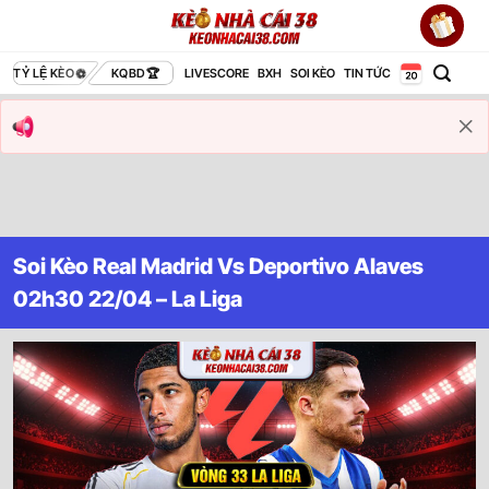
Bỏ
qua
nội
TỶ LỆ KÈO
KQBD
LIVESCORE
BXH
SOI KÈO
TIN TỨC
dung
Soi Kèo Real Madrid Vs Deportivo Alaves
02h30 22/04 – La Liga