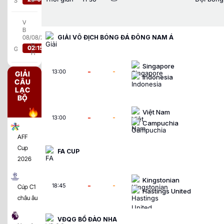
Singapore
Indonesia
VĐQG
Bồ
GIẢI VÔ ĐỊCH BÓNG ĐÁ ĐÔNG NAM Á
Đào
08/08/2026
Nha
FC
02:15
GD Estoril-Praia
Famalicao
Singapore
-
-
13:00
GIẢI
Indonesia
CÂU
LẠC
BỘ
Việt Nam
-
-
13:00
Campuchia
AFF
Cup
FA CUP
2026
Kingstonian
-
-
18:45
Cúp C1
Hastings United
châu âu
VĐQG BỒ ĐÀO NHA