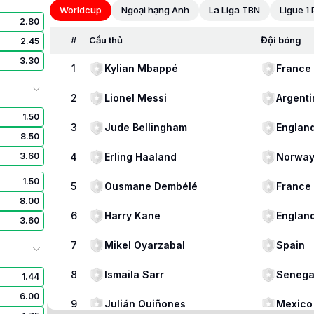
Worldcup
Ngoại hạng Anh
La Liga TBN
Ligue 1
Scotland
3
1
3
2.80
#
Cầu thủ
Đội bóng
2.45
Haiti
3
0
4
3.30
1
Kylian Mbappé
France
Bảng D
2
Lionel Messi
Argenti
#
Tên đội
Tr
T
▲
▲
▼
▼
1.50
3
Jude Bellingham
Englan
Mỹ
3
2
1
8.50
3.60
4
Erling Haaland
Norwa
Úc
3
1
2
1.50
5
Ousmane Dembélé
France
Paraguay
3
1
3
8.00
Thổ Nhĩ Kỳ
3
1
4
6
Harry Kane
Englan
3.60
7
Mikel Oyarzabal
Spain
Bảng E
8
Ismaila Sarr
Senega
#
Tên đội
Tr
T
1.44
▲
▲
▼
▼
6.00
Đức
3
2
1
9
Julián Quiñones
Mexico