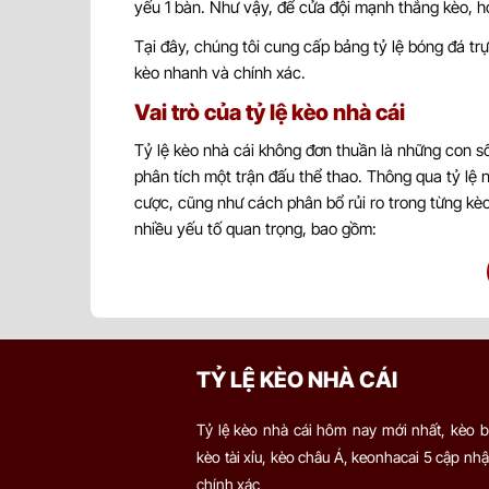
yếu 1 bàn. Như vậy, để cửa đội mạnh thắng kèo, họ
-
-
18:45
Kerry FC
Tại đây, chúng tôi cung cấp bảng tỷ lệ bóng đá trự
kèo nhanh và chính xác.
UC Dublin
Vai trò của tỷ lệ kèo nhà cái
-
-
18:45
Wexford
Tỷ lệ kèo nhà cái không đơn thuần là những con số
phân tích một trận đấu thể thao. Thông qua tỷ lệ 
VĐQG ROMANIA
cược, cũng như cách phân bổ rủi ro trong từng kèo 
nhiều yếu tố quan trọng, bao gồm:
FC UT Arad
-
-
18:00
Phong độ thi đấu gần đây của các đội hoặc vận
FC Rapid 1923
Lịch sử đối đầu trong quá khứ.
VĐQG URUGUAY
Lực lượng và nhân sự, như chấn thương, thẻ phạt
Yếu tố ngoại cảnh như thời tiết, mặt sân, điều k
TỶ LỆ KÈO NHÀ CÁI
Cerro Largo
-
-
22:00
Biến động thị trường và dòng tiền cược từ người
CA Juventud
Tỷ lệ kèo nhà cái hôm nay mới nhất, kèo b
kèo tài xỉu, kèo châu Á, keonhacai 5 cập nh
Nhờ đó, tỷ lệ kèo nhà cái phản ánh tương đối chí
BRAZIL SERIE B
chính xác
gia hiểu rõ cấu trúc của từng kèo nhà cái. Bên cạ