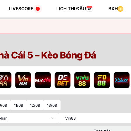
LIVESCORE
LỊCH THI ĐẤU
BXH
hà Cái 5 – Kèo Bóng Đá
0/08
11/08
12/08
13/08
phân
Vin88