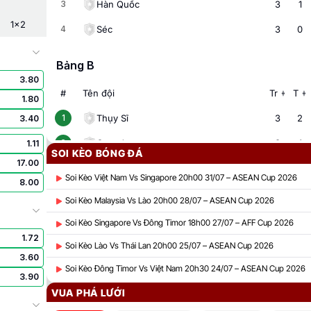
Hàn Quốc
3
1
3
1x2
Séc
3
0
4
Bảng B
3.80
#
Tên đội
Tr
T
▲
▲
▼
▼
1.80
Thụy Sĩ
3
2
1
3.40
Canada
3
1
2
1.11
SOI KÈO BÓNG ĐÁ
17.00
Bosnia và Herzegovina
3
1
3
Soi Kèo Việt Nam Vs Singapore 20h00 31/07 – ASEAN Cup 2026
8.00
Qatar
3
0
4
Soi Kèo Malaysia Vs Lào 20h00 28/07 – ASEAN Cup 2026
Soi Kèo Singapore Vs Đông Timor 18h00 27/07 – AFF Cup 2026
Bảng C
1.72
Soi Kèo Lào Vs Thái Lan 20h00 25/07 – ASEAN Cup 2026
#
Tên đội
Tr
T
3.60
▲
▲
▼
▼
Soi Kèo Đông Timor Vs Việt Nam 20h30 24/07 – ASEAN Cup 2026
3.90
Brazil
3
2
1
VUA PHÁ LƯỚI
Maroc
3
2
2