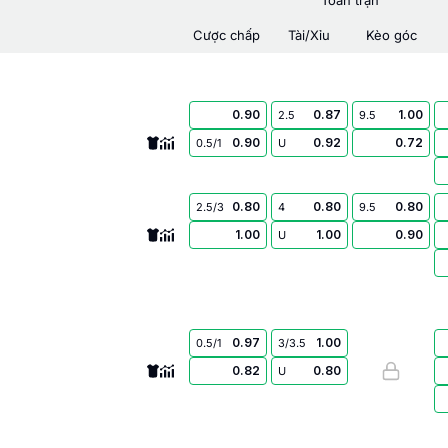
Toàn trận
Cược chấp
Tài/Xỉu
Kèo góc
0.90
0.87
1.00
2.5
9.5
0.90
0.92
0.72
0.5/1
U
0.80
0.80
0.80
2.5/3
4
9.5
1.00
1.00
0.90
U
0.97
1.00
0.5/1
3/3.5
0.82
0.80
U