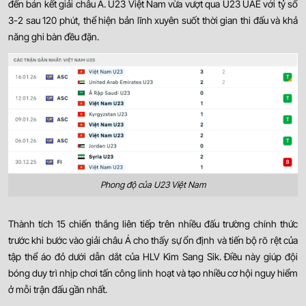
đến bán kết giải châu Á. U23 Việt Nam vừa vượt qua U23 UAE với tỷ số
3-2 sau 120 phút, thể hiện bản lĩnh xuyên suốt thời gian thi đấu và khả
năng ghi bàn đều đặn.
Phong độ của U23 Việt Nam
Thành tích 15 chiến thắng liên tiếp trên nhiều đấu trường chính thức
trước khi bước vào giải châu Á cho thấy sự ổn định và tiến bộ rõ rệt của
tập thể áo đỏ dưới dẫn dắt của HLV Kim Sang Sik. Điều này giúp đội
bóng duy trì nhịp chơi tấn công linh hoạt và tạo nhiều cơ hội nguy hiểm
ở mỗi trận đấu gần nhất.