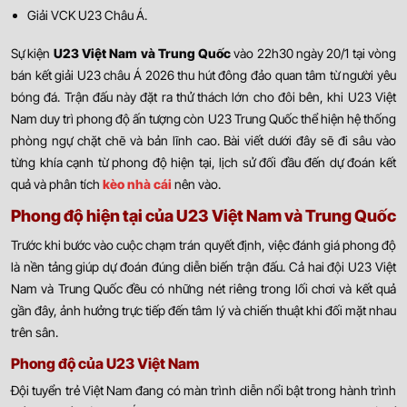
Giải VCK U23 Châu Á.
Sự kiện
U23 Việt Nam và Trung Quốc
vào 22h30 ngày 20/1 tại vòng
bán kết giải U23 châu Á 2026 thu hút đông đảo quan tâm từ người yêu
bóng đá. Trận đấu này đặt ra thử thách lớn cho đôi bên, khi U23 Việt
Nam duy trì phong độ ấn tượng còn U23 Trung Quốc thể hiện hệ thống
phòng ngự chặt chẽ và bản lĩnh cao. Bài viết dưới đây sẽ đi sâu vào
từng khía cạnh từ phong độ hiện tại, lịch sử đối đầu đến dự đoán kết
quả và phân tích
kèo nhà cái
nên vào.
Phong độ hiện tại của U23 Việt Nam và Trung Quốc
Trước khi bước vào cuộc chạm trán quyết định, việc đánh giá phong độ
là nền tảng giúp dự đoán đúng diễn biến trận đấu. Cả hai đội U23 Việt
Nam và Trung Quốc đều có những nét riêng trong lối chơi và kết quả
gần đây, ảnh hưởng trực tiếp đến tâm lý và chiến thuật khi đối mặt nhau
trên sân.
Phong độ của U23 Việt Nam
Đội tuyển trẻ Việt Nam đang có màn trình diễn nổi bật trong hành trình