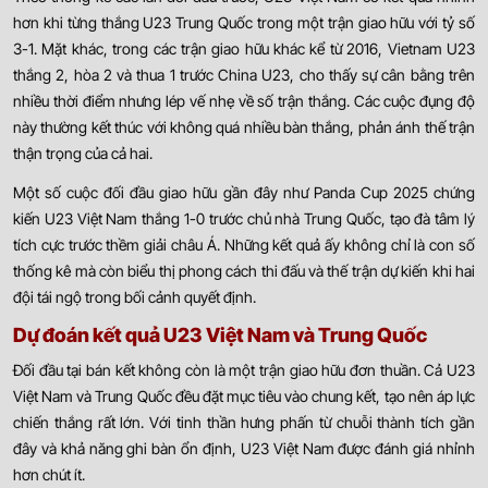
hơn khi từng thắng U23 Trung Quốc trong một trận giao hữu với tỷ số
3-1. Mặt khác, trong các trận giao hữu khác kể từ 2016, Vietnam U23
thắng 2, hòa 2 và thua 1 trước China U23, cho thấy sự cân bằng trên
nhiều thời điểm nhưng lép vế nhẹ về số trận thắng. Các cuộc đụng độ
này thường kết thúc với không quá nhiều bàn thắng, phản ánh thế trận
thận trọng của cả hai.
Một số cuộc đối đầu giao hữu gần đây như Panda Cup 2025 chứng
kiến U23 Việt Nam thắng 1-0 trước chủ nhà Trung Quốc, tạo đà tâm lý
tích cực trước thềm giải châu Á. Những kết quả ấy không chỉ là con số
thống kê mà còn biểu thị phong cách thi đấu và thế trận dự kiến khi hai
đội tái ngộ trong bối cảnh quyết định.
Dự đoán kết quả U23 Việt Nam và Trung Quốc
Đối đầu tại bán kết không còn là một trận giao hữu đơn thuần. Cả U23
Việt Nam và Trung Quốc đều đặt mục tiêu vào chung kết, tạo nên áp lực
chiến thắng rất lớn. Với tinh thần hưng phấn từ chuỗi thành tích gần
đây và khả năng ghi bàn ổn định, U23 Việt Nam được đánh giá nhỉnh
hơn chút ít.