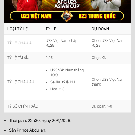
LOẠI TỶ LỆ
TỶ LỆ
DỰ ĐOÁN
U23 Việt Nam chấp
Chọn U23 Việt Nam
TỶ LỆ CHÂU Á
-0,25
-0,25
TỶ LỆ TÀI XỈU
2.25
Chọn Xỉu
U23 Việt Nam thắng
1:0.9
Chọn U23 Việt Nam
TỶ LỆ CHÂU ÂU
Sevilla tỷ lệ 1:1.1
thắng
Hòa 1:1.3
TỶ SỐ CHÍNH XÁC
Dự đoán: 1-0
Thời gian: 22h30, ngày 20/1/2026.
Sân Prince Abdullah.