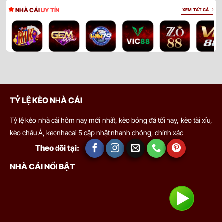
NHÀ CÁI
UY TÍN
XEM TẤT CẢ
TỶ LỆ KÈO NHÀ CÁI
Tỷ lệ kèo nhà cái hôm nay mới nhất, kèo bóng đá tối nay, kèo tài xỉu,
kèo châu Á, keonhacai 5 cập nhật nhanh chóng, chính xác
Theo dõi tại:
NHÀ CÁI NỔI BẬT