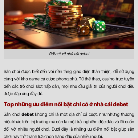
Đôi nét về nhà cái debet
Sân chơi được biết đến với nền tảng giao diện thân thiện, dễ sử dụng
cùng với kho game cá cược phong phú. Từ thể thao, casino trực tuyến
đến các trò chơi slot hấp dẫn, mọi nhu cầu giải trí của người chơi đều
được đáp ứng đầy đủ.
Top những ưu điểm nổi bật chỉ có ở nhà cái debet
Sân chơi
debet
không chỉ là một địa chỉ cá cược như những thương
hiệu khác trên thị trường mà còn là một trải nghiệm độc đáo và lôi cuốn
đối với nhiều người chơi. Dưới đây là những ưu điểm nổi bật giúp sân
chơi này trở thành lựa chọn hàng đầu của nhiều người.