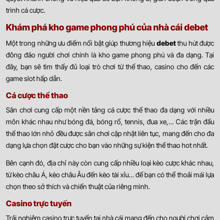
trình cá cược.
Khám phá kho game phong phú của nhà cái debet
Một trong những ưu điểm nổi bật giúp thương hiệu
debet
thu hút được
đông đảo người chơi chính là kho game phong phú và đa dạng. Tại
đây, bạn sẽ tìm thấy đủ loại trò chơi từ thể thao, casino cho đến các
game slot hấp dẫn.
Cá cược thể thao
Sân chơi cung cấp một nền tảng cá cược thể thao đa dạng với nhiều
môn khác nhau như bóng đá, bóng rổ, tennis, đua xe,… Các trận đấu
thể thao lớn nhỏ đều được sân chơi cập nhật liên tục, mang đến cho đa
dạng lựa chọn đặt cược cho bạn vào những sự kiện thể thao hot nhất.
Bên cạnh đó, địa chỉ này còn cung cấp nhiều loại kèo cược khác nhau,
từ kèo châu Á, kèo châu Âu đến kèo tài xỉu… để bạn có thể thoải mái lựa
chọn theo sở thích và chiến thuật của riêng mình.
Casino trực tuyến
Trải nghiệm casino trực tuyến tại nhà cái mang đến cho người chơi cảm