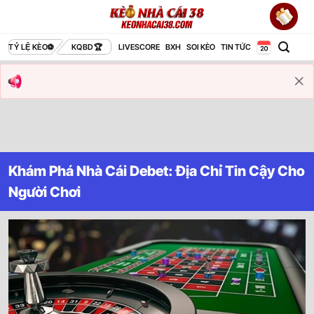
Bỏ
qua
nội
TỶ LỆ KÈO
KQBD
LIVESCORE
BXH
SOI KÈO
TIN TỨC
dung
Khám Phá Nhà Cái Debet: Địa Chỉ Tin Cậy Cho
Người Chơi