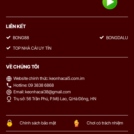
LIÊN KẾT
BONG88
BONGDALU
TOP NHÀ CÁI UY TÍN
VỀ CHÚNG TÔI
Website chính thức: keonhacai5.com.im
Hotline: 09 3838 6868
Email:
keonhacai38@gmail.com
Trụ sở: 56 Trần Phú, P.Mộ Lao, Q.Hà Đông, HN
Chính sách bảo mật
Chơi có trách nhiệm