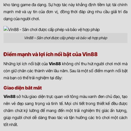
kho tàng game đa dạng. Sự hợp tác này khẳng định tiềm lực tài chính
mạnh mẽ và uy tín của đơn vị, đồng thời đáp ứng nhu cầu giải trí đa
dạng của người chơi.
Vin88 – Sân chơi được cấp phép và bảo vệ hợp pháp
Điểm mạnh và lợi ích nổi bật của Vin88
Những lợi ích nổi bật của
Vin88
không chỉ thu hút người chơi mới mà
còn giữ chân các thành viên lâu năm. Sau là một số điểm mạnh nổi bật
mà bạn có thể trải nghiệm tại đây:
Giao diện bắt mắt
Vin88
sở hữu giao diện trực quan với tông màu xanh đen chủ đạo, tạo
nên vẻ đẹp sang trọng và tinh tế. Mọi chi tiết trong thiết kế đều được
chăm chút kỹ lưỡng để mang đến một trải nghiệm thị giác ấn tượng,
giúp người chơi dễ dàng thao tác và tận hưởng các trò chơi một cách
tốt nhất.