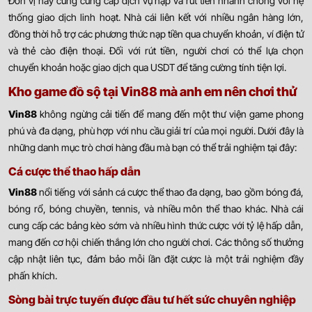
Đơn vị này cũng cung cấp dịch vụ nạp và rút tiền nhanh chóng với hệ
thống giao dịch linh hoạt. Nhà cái liên kết với nhiều ngân hàng lớn,
đồng thời hỗ trợ các phương thức nạp tiền qua chuyển khoản, ví điện tử
và thẻ cào điện thoại. Đối với rút tiền, người chơi có thể lựa chọn
chuyển khoản hoặc giao dịch qua USDT để tăng cường tính tiện lợi.
Kho game đồ sộ tại Vin88 mà anh em nên chơi thử
Vin88
không ngừng cải tiến để mang đến một thư viện game phong
phú và đa dạng, phù hợp với nhu cầu giải trí của mọi người. Dưới đây là
những danh mục trò chơi hàng đầu mà bạn có thể trải nghiệm tại đây:
Cá cược thể thao hấp dẫn
Vin88
nổi tiếng với sảnh cá cược thể thao đa dạng, bao gồm bóng đá,
bóng rổ, bóng chuyền, tennis, và nhiều môn thể thao khác. Nhà cái
cung cấp các bảng kèo sớm và nhiều hình thức cược với tỷ lệ hấp dẫn,
mang đến cơ hội chiến thắng lớn cho người chơi. Các thông số thưởng
cập nhật liên tục, đảm bảo mỗi lần đặt cược là một trải nghiệm đầy
phấn khích.
Sòng bài trực tuyến được đầu tư hết sức chuyên nghiệp