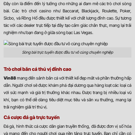
Đây còn là điểm đến lý tưởng cho những ai đam mê các trò chơi sòng
bài. Các trò chơi casino như Baccarat, Blackjack, Roulette, Poker,
Sicbo, và Rồng Hổ đều được thiết kế với chất lượng đỉnh cao. Sự tương
tác với các dealer trực tiếp tại đây tạo cảm giác chân thực, mang lại trải
nghiệm như bạn đang ở giữa sòng bạc Las Vegas.
Sòng bài trực tuyến được đầu tư vô cùng chuyên nghiệp
Trò chơi bắn cá thú vị đỉnh cao
Vin88
mang đến sảnh bắn cá với thiết kế đẹp mắt và phần thưởng hấp
dẫn. Người chơi sẽ được khám phá đại dương qua hàng loạt các loại cá
với sức mạnh và giá trị thưởng khác nhau. Được trang bị nhiều loại vũ
khí, bạn có thể dễ dàng tiêu diệt mục tiêu và săn xu thưởng, mang lại
trải nghiệm giải trí thú vị.
Cá cược đá gà trực tuyến
Đá gà, hình thức cá cược dân gian truyền thống, đã được đơn vị số hóa
và mang đến cho người chơi qua nền tảng trực tuyến. Bạn chỉ cần có