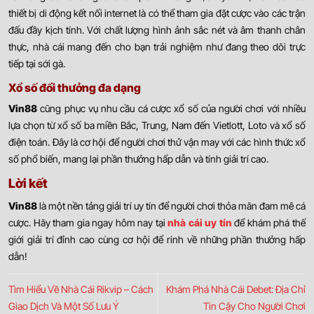
thiết bị di động kết nối internet là có thể tham gia đặt cược vào các trận
đấu đầy kịch tính. Với chất lượng hình ảnh sắc nét và âm thanh chân
thực, nhà cái mang đến cho bạn trải nghiệm như đang theo dõi trực
tiếp tại sới gà.
Xổ số đổi thưởng đa dạng
Vin88
cũng phục vụ nhu cầu cá cược xổ số của người chơi với nhiều
lựa chọn từ xổ số ba miền Bắc, Trung, Nam đến Vietlott, Loto và xổ số
điện toán. Đây là cơ hội để người chơi thử vận may với các hình thức xổ
số phổ biến, mang lại phần thưởng hấp dẫn và tính giải trí cao.
Lời kết
Vin88
là một nền tảng giải trí uy tín để người chơi thỏa mãn đam mê cá
cược. Hãy tham gia ngay hôm nay tại
nhà cái uy tín
để khám phá thế
giới giải trí đỉnh cao cùng cơ hội để rinh về những phần thưởng hấp
dẫn!
Tìm Hiểu Về Nhà Cái Rikvip – Cách
Khám Phá Nhà Cái Debet: Địa Chỉ
Giao Dịch Và Một Số Lưu Ý
Tin Cậy Cho Người Chơi