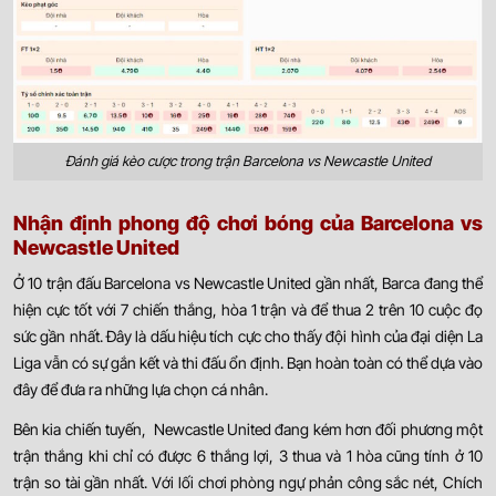
Đánh giá kèo cược trong trận Barcelona vs Newcastle United
Nhận định phong độ chơi bóng của Barcelona vs
Newcastle United
Ở 10 trận đấu Barcelona vs Newcastle United gần nhất, Barca đang thể
hiện cực tốt với 7 chiến thắng, hòa 1 trận và để thua 2 trên 10 cuộc đọ
sức gần nhất. Đây là dấu hiệu tích cực cho thấy đội hình của đại diện La
Liga vẫn có sự gắn kết và thi đấu ổn định. Bạn hoàn toàn có thể dựa vào
đây để đưa ra những lựa chọn cá nhân.
Bên kia chiến tuyến, Newcastle United đang kém hơn đối phương một
trận thắng khi chỉ có được 6 thắng lợi, 3 thua và 1 hòa cũng tính ở 10
trận so tài gần nhất. Với lối chơi phòng ngự phản công sắc nét, Chích