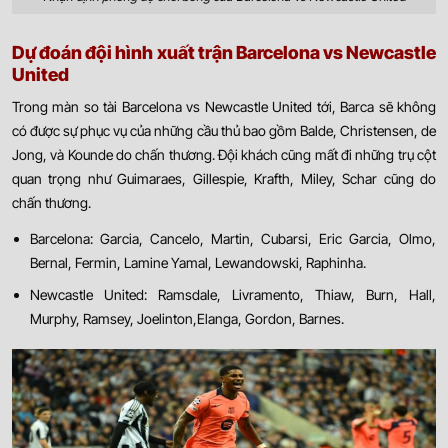
Dự đoán đội hình xuất trận Barcelona vs Newcastle
United
Trong màn so tài Barcelona vs Newcastle United tới, Barca sẽ không
có được sự phục vụ của những cầu thủ bao gồm Balde, Christensen, de
Jong, và Kounde do chấn thương. Đội khách cũng mất đi những trụ cột
quan trọng như Guimaraes, Gillespie, Krafth, Miley, Schar cũng do
chấn thương.
Barcelona: Garcia, Cancelo, Martin, Cubarsi, Eric Garcia, Olmo,
Bernal, Fermin, Lamine Yamal, Lewandowski, Raphinha.
Newcastle United: Ramsdale, Livramento, Thiaw, Burn, Hall,
Murphy, Ramsey, Joelinton,Elanga, Gordon, Barnes.