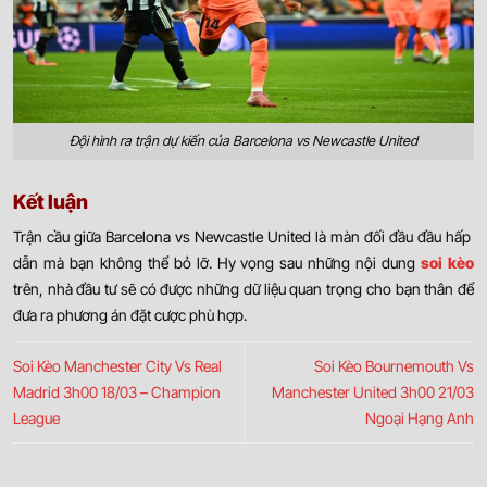
Đội hình ra trận dự kiến của Barcelona vs Newcastle United
Kết luận
Trận cầu giữa Barcelona vs Newcastle United là màn đối đầu đầu hấp
dẫn mà bạn không thể bỏ lỡ. Hy vọng sau những nội dung
soi kèo
trên, nhà đầu tư sẽ có được những dữ liệu quan trọng cho bạn thân để
đưa ra phương án đặt cược phù hợp.
Soi Kèo Manchester City Vs Real
Soi Kèo Bournemouth Vs
Madrid 3h00 18/03 – Champion
Manchester United 3h00 21/03
League
Ngoại Hạng Anh