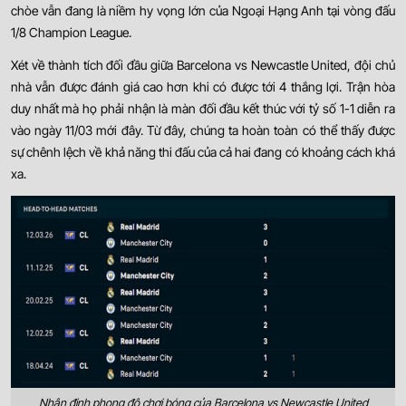
chòe vẫn đang là niềm hy vọng lớn của Ngoại Hạng Anh tại vòng đấu
1/8 Champion League.
Xét về thành tích đối đầu giữa Barcelona vs Newcastle United, đội chủ
nhà vẫn được đánh giá cao hơn khi có được tới 4 thắng lợi. Trận hòa
duy nhất mà họ phải nhận là màn đối đầu kết thúc với tỷ số 1-1 diễn ra
vào ngày 11/03 mới đây. Từ đây, chúng ta hoàn toàn có thể thấy được
sự chênh lệch về khả năng thi đấu của cả hai đang có khoảng cách khá
xa.
Nhận định phong độ chơi bóng của Barcelona vs Newcastle United