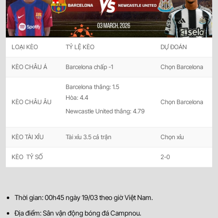
LOẠI KÈO
TỶ LỆ KÈO
DỰ ĐOÁN
KÈO CHÂU Á
Barcelona chấp -1
Chọn Barcelona
Barcelona thắng: 1.5
Hòa: 4.4
KÈO CHÂU ÂU
Chọn Barcelona
Newcastle United thắng: 4.79
KÈO TÀI XỈU
Tài xỉu 3.5 cả trận
Chọn xỉu
KÈO TỶ SỐ
2-0
Thời gian: 00h45 ngày 19/03 theo giờ Việt Nam.
Địa điểm: Sân vận động bóng đá Campnou.