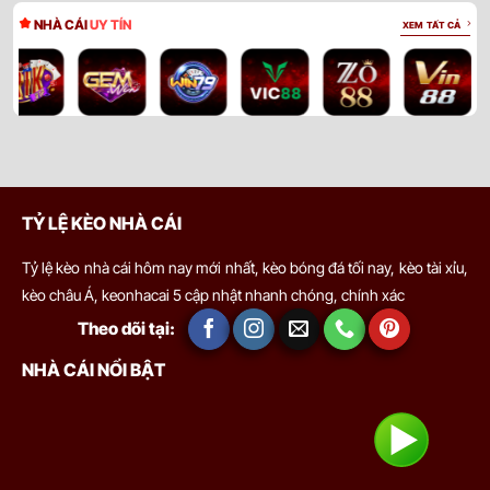
NHÀ CÁI
UY TÍN
XEM TẤT CẢ
TỶ LỆ KÈO NHÀ CÁI
Tỷ lệ kèo nhà cái hôm nay mới nhất, kèo bóng đá tối nay, kèo tài xỉu,
kèo châu Á, keonhacai 5 cập nhật nhanh chóng, chính xác
Theo dõi tại:
NHÀ CÁI NỔI BẬT