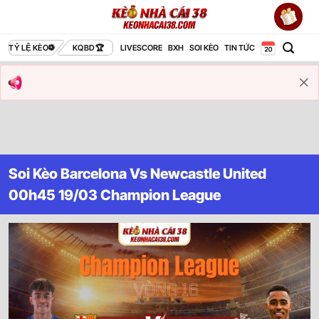
Bỏ
qua
nội
TỶ LỆ KÈO
KQBD
LIVESCORE
BXH
SOI KÈO
TIN TỨC
dung
Soi Kèo Barcelona Vs Newcastle United
00h45 19/03 Champion League