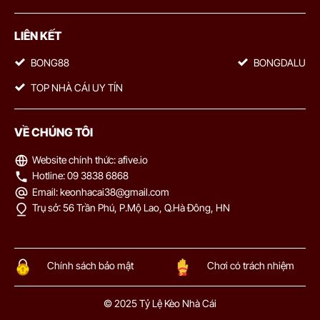
LIÊN KẾT
BONG88
BONGDALU
TOP NHÀ CÁI UY TÍN
VỀ CHÚNG TÔI
Website chính thức: afive.io
Hotline: 09 3838 6868
Email:
keonhacai38@gmail.com
Trụ sở: 56 Trần Phú, P.Mộ Lao, Q.Hà Đông, HN
Chính sách bảo mật
Chơi có trách nhiệm
© 2025 Tỷ Lệ Kèo Nhà Cái