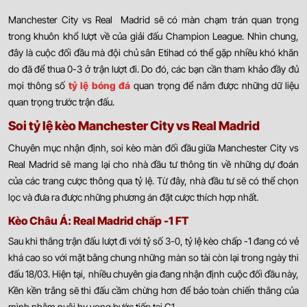
Manchester City vs Real Madrid sẽ có màn chạm trán quan trọng
trong khuôn khổ lượt về của giải đấu Champion League. Nhìn chung,
đây là cuộc đối đầu mà đội chủ sân Etihad có thể gặp nhiều khó khăn
do đã để thua 0-3 ở trận lượt đi. Do đó, các bạn cần tham khảo đầy đủ
mọi thông số
tỷ lệ bóng đá
quan trọng để nắm được những dữ liệu
quan trọng trước trận đấu.
Soi tỷ lệ kèo Manchester City vs Real Madrid
Chuyên mục nhận định, soi kèo màn đối đầu giữa Manchester City vs
Real Madrid sẽ mang lại cho nhà đầu tư thông tin về những dự đoán
của các trang cược thông qua tỷ lệ. Từ đây, nhà đầu tư sẽ có thể chọn
lọc và đưa ra được những phương án đặt cược thích hợp nhất.
Kèo Châu Á: Real Madrid chấp -1 FT
Sau khi thắng trận đấu lượt đi với tỷ số 3-0, tỷ lệ kèo chấp -1 đang có vẻ
khá cao so với mặt bằng chung những màn so tài còn lại trong ngày thi
đấu 18/03. Hiện tại, nhiều chuyên gia đang nhận định cuộc đối đầu này,
Kền kền trắng sẽ thi đấu cầm chừng hơn để bảo toàn chiến thắng của
mình nhằm nuôi hy vọng bước tiếp tại C1.