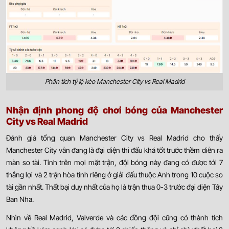
Phân tích tỷ lệ kèo Manchester City vs Real Madrid
Nhận định phong độ chơi bóng của Manchester
City vs Real Madrid
Đánh giá tổng quan Manchester City vs Real Madrid cho thấy
Manchester City vẫn đang là đại diện thi đấu khá tốt trước thềm diễn ra
màn so tài. Tính trên mọi mặt trận, đội bóng này đang có được tới 7
thắng lợi và 2 trận hòa tính riêng ở giải đấu thuộc Anh trong 10 cuộc so
tài gần nhất. Thất bại duy nhất của họ là trận thua 0-3 trước đại diện Tây
Ban Nha.
Nhìn về Real Madrid, Valverde và các đồng đội cũng có thành tích