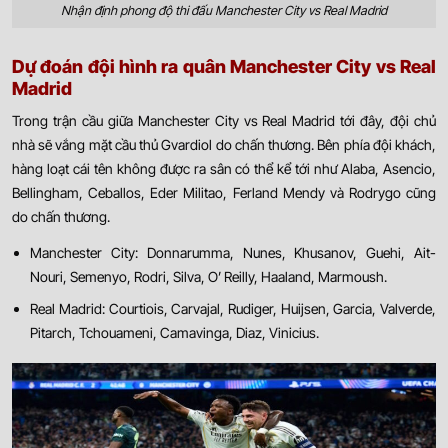
Nhận định phong độ thi đấu Manchester City vs Real Madrid
Dự đoán đội hình ra quân Manchester City vs Real
Madrid
Trong trận cầu giữa Manchester City vs Real Madrid tới đây, đội chủ
nhà sẽ vắng mặt cầu thủ Gvardiol do chấn thương. Bên phía đội khách,
hàng loạt cái tên không được ra sân có thể kể tới như Alaba, Asencio,
Bellingham, Ceballos, Eder Militao, Ferland Mendy và Rodrygo cũng
do chấn thương.
Manchester City: Donnarumma, Nunes, Khusanov, Guehi, Ait-
Nouri, Semenyo, Rodri, Silva, O’ Reilly, Haaland, Marmoush.
Real Madrid: Courtiois, Carvajal, Rudiger, Huijsen, Garcia, Valverde,
Pitarch, Tchouameni, Camavinga, Diaz, Vinicius.