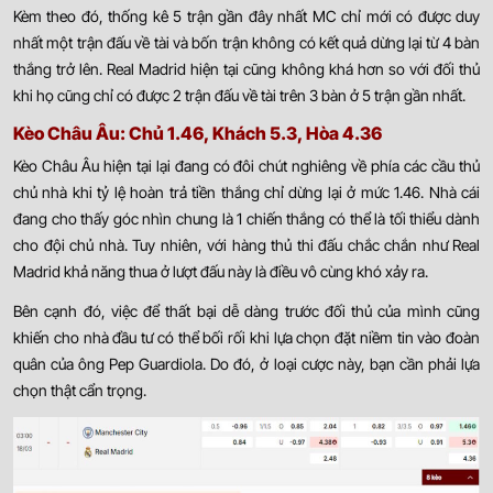
Kèm theo đó, thống kê 5 trận gần đây nhất MC chỉ mới có được duy
nhất một trận đấu về tài và bốn trận không có kết quả dừng lại từ 4 bàn
thắng trở lên. Real Madrid hiện tại cũng không khá hơn so với đối thủ
khi họ cũng chỉ có được 2 trận đấu về tài trên 3 bàn ở 5 trận gần nhất.
Kèo Châu Âu: Chủ 1.46, Khách 5.3, Hòa 4.36
Kèo Châu Âu hiện tại lại đang có đôi chút nghiêng về phía các cầu thủ
chủ nhà khi tỷ lệ hoàn trả tiền thắng chỉ dừng lại ở mức 1.46. Nhà cái
đang cho thấy góc nhìn chung là 1 chiến thắng có thể là tối thiểu dành
cho đội chủ nhà. Tuy nhiên, với hàng thủ thi đấu chắc chắn như Real
Madrid khả năng thua ở lượt đấu này là điều vô cùng khó xảy ra.
Bên cạnh đó, việc để thất bại dễ dàng trước đối thủ của mình cũng
khiến cho nhà đầu tư có thể bối rối khi lựa chọn đặt niềm tin vào đoàn
quân của ông Pep Guardiola. Do đó, ở loại cược này, bạn cần phải lựa
chọn thật cẩn trọng.